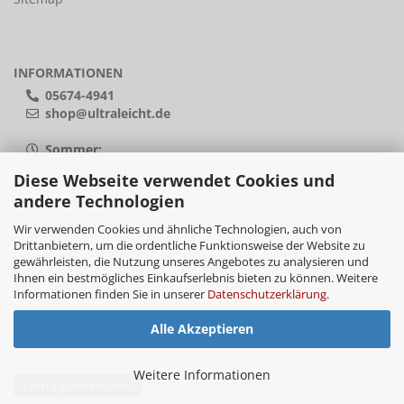
INFORMATIONEN
05674-4941
shop@ultraleicht.de
Sommer:
Mi - So: 09:00 - 21:00
Diese Webseite verwendet Cookies und
andere Technologien
Winter:
Mi - So: 10:00 - Sonnenuntergang
Wir verwenden Cookies und ähnliche Technologien, auch von
Drittanbietern, um die ordentliche Funktionsweise der Website zu
gewährleisten, die Nutzung unseres Angebotes zu analysieren und
Ihnen ein bestmögliches Einkaufserlebnis bieten zu können. Weitere
AKTUELL
Informationen finden Sie in unserer
Datenschutzerklärung
.
Link zur
Hauptseite / Aktuell
Alle Akzeptieren
Weitere Informationen
Vertrag widerrufen