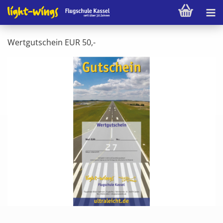
Wert­gut­schein EUR 50,-