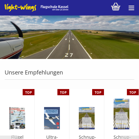
Unsere Empfehlungen
TOP
TOP
TOP
TOP
Flü­gel
Ul­tra­
Schnup­
Schnup­