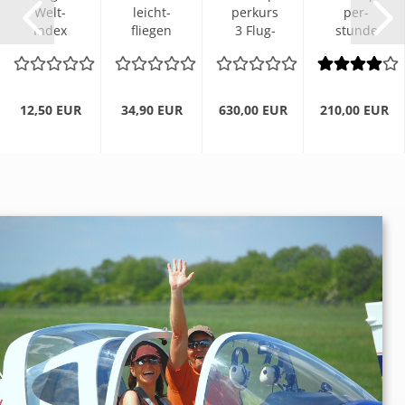
Welt-​
leicht­
per­kurs
per­
Index
flie­gen
3 Flug­
stun­de
UL und
kom­
stun­den
60 min
Flug­
pakt
zeu­ge
12,50 EUR
34,90 EUR
630,00 EUR
210,00 EUR