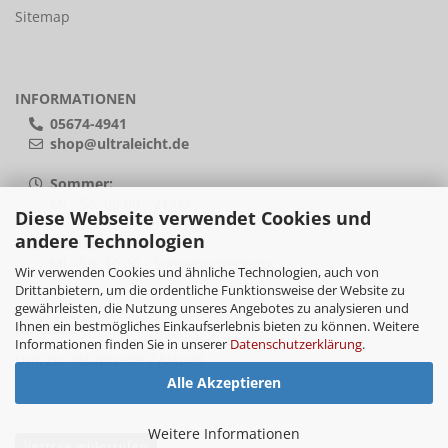
Sitemap
INFORMATIONEN
05674-4941
shop@ultraleicht.de
Sommer:
Mi - So: 09:00 - 21:00
Diese Webseite verwendet Cookies und
andere Technologien
Winter:
Mi - So: 10:00 - Sonnenuntergang
Wir verwenden Cookies und ähnliche Technologien, auch von
Drittanbietern, um die ordentliche Funktionsweise der Website zu
gewährleisten, die Nutzung unseres Angebotes zu analysieren und
Ihnen ein bestmögliches Einkaufserlebnis bieten zu können. Weitere
AKTUELL
Informationen finden Sie in unserer
Datenschutzerklärung
.
Link zur
Hauptseite / Aktuell
Alle Akzeptieren
Weitere Informationen
Vertrag widerrufen